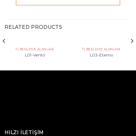
RELATED PRODUCTS
7) BEKLEME ALANLARI
7) BEKLEME ALANLARI
L01-Vento
L03-Eterno
HILZI İLETIŞIM