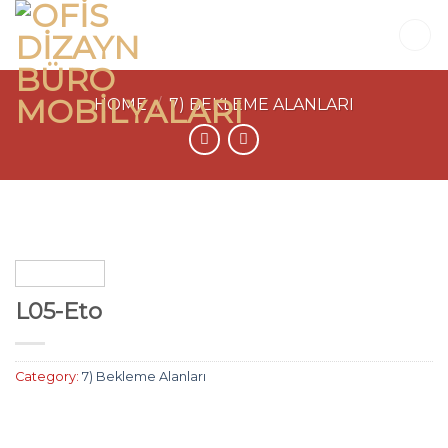
Skip
to
content
HOME
/
7) BEKLEME ALANLARI
L05-Eto
Category:
7) Bekleme Alanları