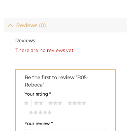
Reviews (0)
Reviews
There are no reviews yet.
Be the first to review “B05-
Rebeca”
Your rating
*
1
2
3
4
5
Your review
*