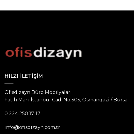
HILZI İLETIŞIM
Ofisdizayn Büro Mobilyaları
Fatih Mah. İstanbul Cad. No:305, Osmangazi / Bursa
0 224 250 17-17
info@ofisdizayn.com.tr