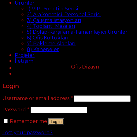
Ürünler
1) VIP- Yönetici Serisi
2) Ara Yönetici-Personel Serisi
3) Çalışma İstasyonları
4) Toplantı Masaları
5) Dolap-Karşılama-Tamamlayıcı Ürünler
6) Ofis Koltukları
7) Bekleme Alanları
8) Kanepeler
Projeler
İletişim
Ofis Dizayn
Login
Username or email address
*
Password
*
Remember me
Log in
Lost your password?