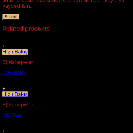
adım, e-posta adresim ve site adresim bu tarayıcıya
kaydedilsin.
Related products
+
Hızlı Bakış
8) Kanepeler
b09-Path
+
Hızlı Bakış
8) Kanepeler
b13-Stay
+