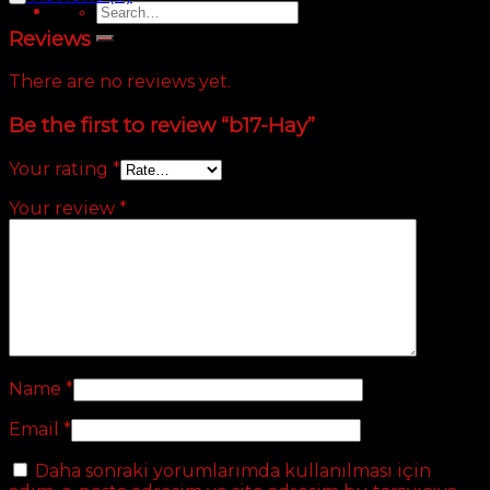
Search
for:
Reviews
There are no reviews yet.
Be the first to review “b17-Hay”
Your rating
*
Your review
*
Name
*
Email
*
Daha sonraki yorumlarımda kullanılması için