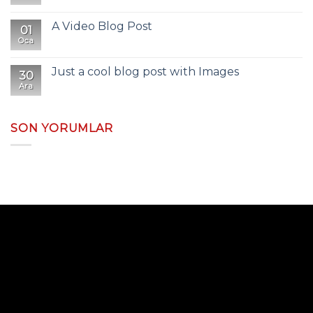
A Video Blog Post
01
Oca
Just a cool blog post with Images
30
Ara
SON YORUMLAR