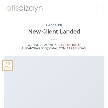
Skip
to
content
HABERLER
New Client Landed
AĞUSTOS 29, 2013
’' TE GÖNDERILDI
ALICAN7KARDES@GMAIL.COM
TARAFINDAN
29
Ağu