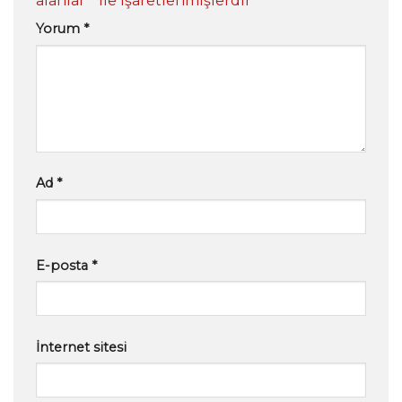
alanlar
*
ile işaretlenmişlerdir
Yorum
*
Ad
*
E-posta
*
İnternet sitesi