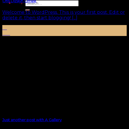
Ofis Dizayn Örnek
Search
for:
Welcome to WordPress. This is your first post. Edit or
delete it, then start blogging! [...]
19
Kas
Just another post with A Gallery