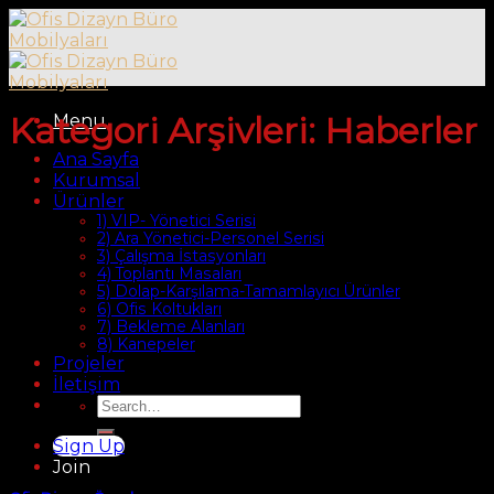
Skip
to
content
Kategori Arşivleri:
Haberler
Menu
Ana Sayfa
Kurumsal
Ürünler
1) VIP- Yönetici Serisi
2) Ara Yönetici-Personel Serisi
3) Çalışma İstasyonları
4) Toplantı Masaları
5) Dolap-Karşılama-Tamamlayıcı Ürünler
6) Ofis Koltukları
7) Bekleme Alanları
8) Kanepeler
Projeler
İletişim
Search
for:
Sign Up
Join