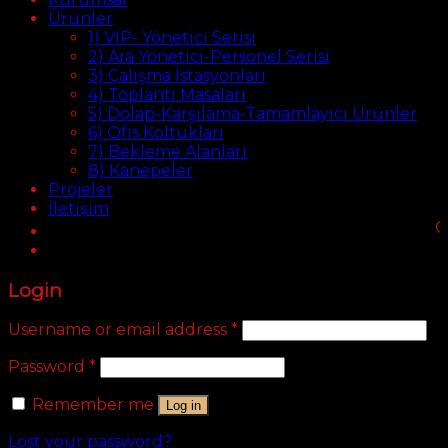
Ürünler
1) VIP- Yönetici Serisi
2) Ara Yönetici-Personel Serisi
3) Çalışma İstasyonları
4) Toplantı Masaları
5) Dolap-Karşılama-Tamamlayıcı Ürünler
6) Ofis Koltukları
7) Bekleme Alanları
8) Kanepeler
Projeler
İletişim
Ofi
Login
Username or email address
*
Password
*
Remember me
Log in
Lost your password?