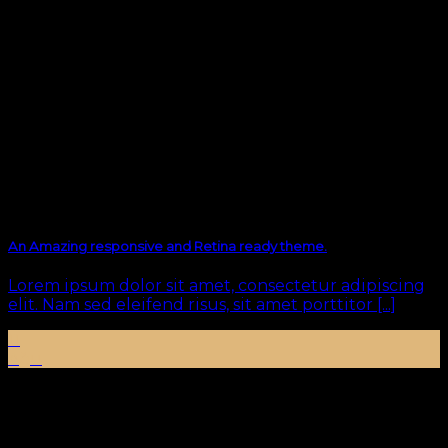
An Amazing responsive and Retina ready theme.
Lorem ipsum dolor sit amet, consectetur adipiscing
elit. Nam sed eleifend risus, sit amet porttitor [...]
11
Ağu