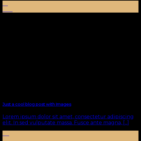
01
Oca
Just a cool blog post with Images
Lorem ipsum dolor sit amet, consectetur adipiscing
elit. In sed vulputate massa. Fusce ante magna, [...]
30
Ara