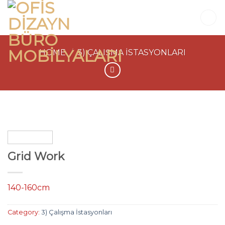
Skip
to
content
HOME
/
3) ÇALIŞMA İSTASYONLARI
Grid Work
140-160cm
Category:
3) Çalışma İstasyonları