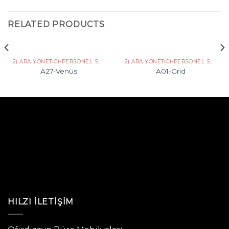
RELATED PRODUCTS
2) ARA YÖNETICI-PERSONEL SERISI
2) ARA YÖNETICI-PERSONEL SERISI
A27-Venüs
A01-Grid
HILZI İLETIŞIM