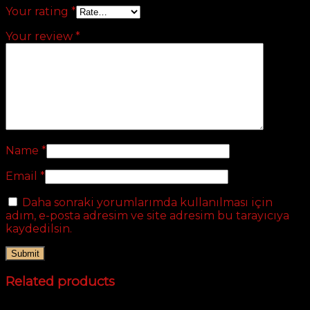
Your rating
*
Your review
*
Name
*
Email
*
Daha sonraki yorumlarımda kullanılması için
adım, e-posta adresim ve site adresim bu tarayıcıya
kaydedilsin.
Related products