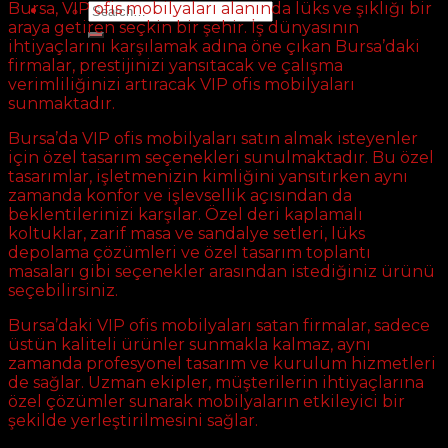
Bursa, VIP ofis mobilyaları alanında lüks ve şıklığı bir
Search
for:
araya getiren seçkin bir şehir. İş dünyasının
ihtiyaçlarını karşılamak adına öne çıkan Bursa’daki
firmalar, prestijinizi yansıtacak ve çalışma
verimliliğinizi artıracak VIP ofis mobilyaları
sunmaktadır.
Bursa’da VIP ofis mobilyaları satın almak isteyenler
için özel tasarım seçenekleri sunulmaktadır. Bu özel
tasarımlar, işletmenizin kimliğini yansıtırken aynı
zamanda konfor ve işlevsellik açısından da
beklentilerinizi karşılar. Özel deri kaplamalı
koltuklar, zarif masa ve sandalye setleri, lüks
depolama çözümleri ve özel tasarım toplantı
masaları gibi seçenekler arasından istediğiniz ürünü
seçebilirsiniz.
Bursa’daki VIP ofis mobilyaları satan firmalar, sadece
üstün kaliteli ürünler sunmakla kalmaz, aynı
zamanda profesyonel tasarım ve kurulum hizmetleri
de sağlar. Uzman ekipler, müşterilerin ihtiyaçlarına
özel çözümler sunarak mobilyaların etkileyici bir
şekilde yerleştirilmesini sağlar.