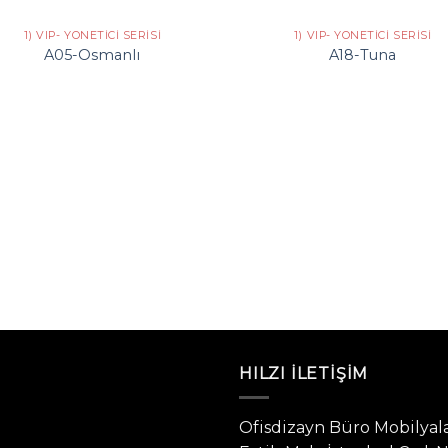
+
1) VIP- YÖNETICI SERISI
1) VIP- YÖNETICI SERISI
A05-Osmanlı
A18-Tuna
HILZI İLETIŞIM
Ofisdizayn Büro Mobilyala