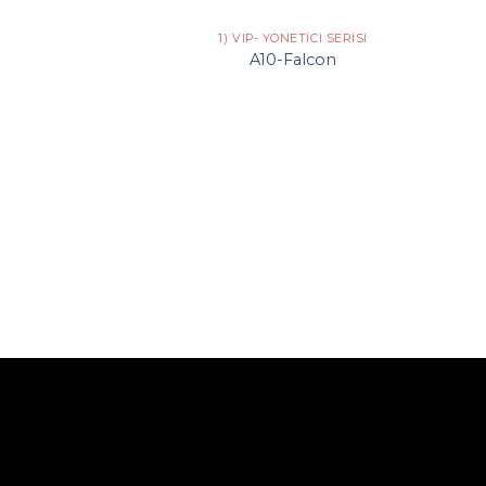
+
+
1) VIP- YÖNETICI SERISI
A10-Falcon