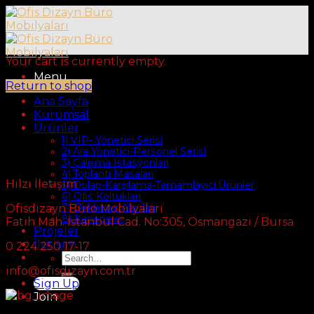
Skip
to
content
Your cart is currently empty.
Menu
Return to shop
Ana Sayfa
Kurumsal
Ürünler
1) VIP- Yönetici Serisi
2) Ara Yönetici-Personel Serisi
3) Çalışma İstasyonları
4) Toplantı Masaları
Hılzı İletişim
5) Dolap-Karşılama-Tamamlayıcı Ürünler
6) Ofis Koltukları
Ofisdizayn Büro Mobilyaları
7) Bekleme Alanları
8) Kanepeler
Fatih Mah. İstanbul Cad. No:305, Osmangazi / Bursa
Projeler
İletişim
0 224 250 17-17
Search
for:
info@ofisdizayn.com.tr
Sign Up
Join