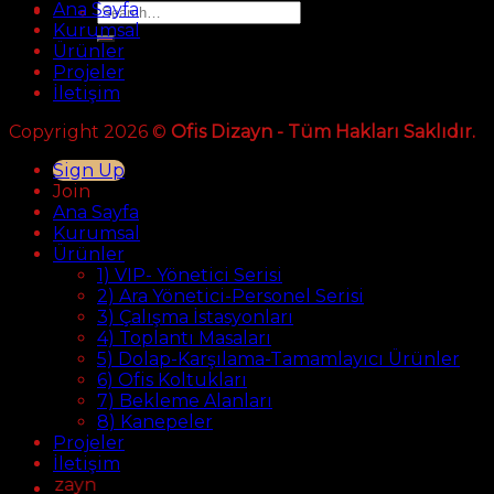
Ana Sayfa
Search
for:
Kurumsal
Ürünler
Projeler
İletişim
Copyright 2026 ©
Ofis Dizayn - Tüm Hakları Saklıdır.
Sign Up
Join
Ana Sayfa
Kurumsal
Ürünler
1) VIP- Yönetici Serisi
2) Ara Yönetici-Personel Serisi
3) Çalışma İstasyonları
4) Toplantı Masaları
5) Dolap-Karşılama-Tamamlayıcı Ürünler
6) Ofis Koltukları
7) Bekleme Alanları
8) Kanepeler
Projeler
İletişim
fis Dizayn