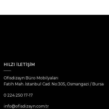
HILZI İLETIŞIM
Ofisdizayn Büro Mobilyaları
Fatih Mah. İstanbul Cad. No:305, Osmangazi / Bursa
0 224 250 17-17
info@ofisdizayn.com.tr