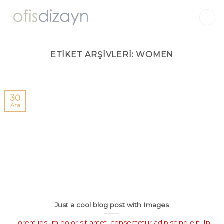
Skip
to
content
ETIKET ARŞIVLERI:
WOMEN
30
Ara
Just a cool blog post with Images
Lorem ipsum dolor sit amet, consectetur adipiscing elit. In